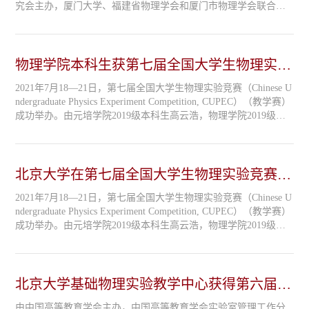
究会主办，厦门大学、福建省物理学会和厦门市物理学会联合协
办的第十一届全国高校物理实验教学研讨会于2022年8月10日-8月
14日在厦门大学思明校区召开。会议对自制教学实验仪器进行了
评比，该评比每四年举办一次，是全国范围内最具同行影响力的
物理教学实验仪器评比活动。本次会议对各高校2016年以来研制
物理学院本科生获第七届全国大学生物理实验
的教...
竞赛（创新）一等奖
2021年7月18—21日，第七届全国大学生物理实验竞赛（Chinese U
ndergraduate Physics Experiment Competition, CUPEC）（教学赛）
成功举办。由元培学院2019级本科生高云浩，物理学院2019级本
科生陈贝乐、何沛一、李志昊组成的北京大学代表队获三项一等
奖，其中，高云浩、陈贝乐分别获得基础性实验题（C）、基础性
实验题（D）一等奖，何沛一、李志昊合作获得综合研究性实验题
（C）一等奖。北京大学物理学院、基础物理国家级示范实...
北京大学在第七届全国大学生物理实验竞赛
（教学赛）中获三项一等奖
2021年7月18—21日，第七届全国大学生物理实验竞赛（Chinese U
ndergraduate Physics Experiment Competition, CUPEC）（教学赛）
成功举办。由元培学院2019级本科生高云浩，物理学院2019级本
科生陈贝乐、何沛一、李志昊组成的北京大学代表队获三项一等
奖，其中，高云浩、陈贝乐分别获得基础性实验题（C）、基础性
实验题（D）一等奖，何沛一、李志昊合作获得综合研究性实验题
（C）一等奖。北京大学物理学院、基础物理国家级示范实...
北京大学基础物理实验教学中心获得第六届全
国高等学校教师自制实验教学仪器设备创新大
由中国高等教育学会主办，中国高等教育学会实验室管理工作分