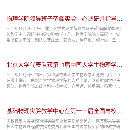
1日在九江学院召开。在本次实验教学盛会上，基础物理实验中心
研制的“双光子量子干涉实验仪”获第十二届全国高等学校物理实
验自制仪器评比一等奖，《综合普物实验》课程学生成果“竖直周
物理学院领导班子莅临实验中心调研并指导实
期外驱力下的颗粒碰撞自组织研究，...
验教学工作
2024年1月10日下午，北京大学物理学院领导班子莅临基础物理实
验教学中心调研并指导实验教学工作。物理学院院长高原宁、党
委书记刘雨龙，副院长曹庆宏、彭良友、徐莉梅、颜学庆、孟智
勇，党委副书记李焱、穆良柱，院长助理马文君、唐宁、黎卓，
以及实验中心全体教师、实验技术人员，于物理楼南226实验室参
加实验教学专题研讨座谈会，并进行现场调研。基础物理实验教
学中心主任李智代表实验中心对学院领导的莅临指导表示感谢，
北京大学代表队获第13届中国大学生物理学术
并...
竞赛一等奖
2022年10月3日至6日，第13届中国大学生物理学术竞赛（CUPT）
在线上举行。由北京大学物理学院刘芳兵老师、李慈航同学担任
领队，物理学院21级本科生杨翰彬、齐思远、任勇钢、杨家宁、
张宇翔5名同学组成的北京大学代表队参加了本次大赛。同学们秉
承物院人团结协作、奋勇争先的优良传统，经过五轮比赛获得第1
3届CUPT一等奖。北京大学物理学院一贯重视本科生的能力培养
和科研训练，并对本次参赛活动提供了大力支持。物理学院多位
基础物理实验教学中心在第十一届全国高校物
老师...
理实验教学研讨会自制教学实验仪器评比中荣
由教育部高等学校物理学类专业教学指导委员会、教育部高等学
获一等奖
校大学物理课程教学指导委员会和全国高等学校实验物理教学研