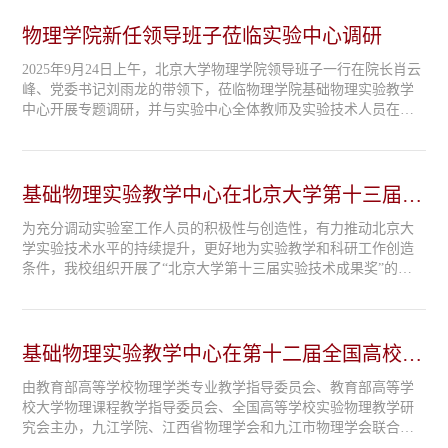
物理学院新任领导班子莅临实验中心调研
2025年9月24日上午，北京大学物理学院领导班子一行在院长肖云
峰、党委书记刘雨龙的带领下，莅临物理学院基础物理实验教学
中心开展专题调研，并与实验中心全体教师及实验技术人员在物
理楼南226实验室举行实验教学专题研讨座谈会。副院长曹庆宏、
林熙、院长助理张帆等共同参与调研。李智主任汇报中心工作座
谈会上，基础物理实验教学中心主任李智首先代表实验中心对学
院领导的关心与指导表示衷心感谢，并详细介绍了中心的发展历
基础物理实验教学中心在北京大学第十三届实
程与现状。...
验技术成果奖评比中喜获佳绩
为充分调动实验室工作人员的积极性与创造性，有力推动北京大
学实验技术水平的持续提升，更好地为实验教学和科研工作创造
条件，我校组织开展了“北京大学第十三届实验技术成果奖”的申
报与评审工作。本届实验技术成果奖的奖励重点是具有创新性及
良好推广应用价值的成果，评选活动得到了各单位的积极响应，
全校共有12个单位提交了40项实验技术成果参与评比。经现场答
辩和专家评审打分，最终评出一等奖2项、二等奖4项、三等奖15
基础物理实验教学中心在第十二届全国高校物
项。在此次评选中，...
理实验教学研讨会评比中荣获仪器类和论文类
由教育部高等学校物理学类专业教学指导委员会、教育部高等学
一等奖
校大学物理课程教学指导委员会、全国高等学校实验物理教学研
究会主办，九江学院、江西省物理学会和九江市物理学会联合承
办的第十二届全国高校物理实验教学研讨会于2024年7月27日- 8月